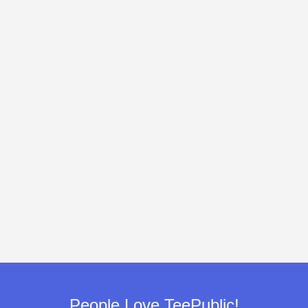
People Love TeePublic!